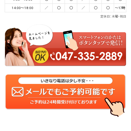
14:00～18:00
／
〇
〇
／
〇
〇
〜17時
定休日：木曜・祝日