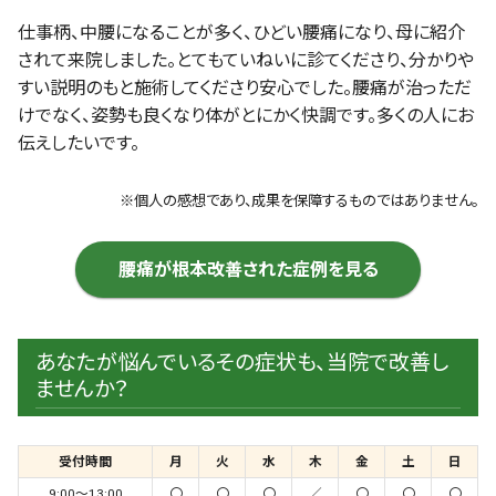
仕事柄、中腰になることが多く、ひどい腰痛になり、母に紹介
されて来院しました。とてもていねいに診てくださり、分かりや
すい説明のもと施術してくださり安心でした。腰痛が治っただ
けでなく、姿勢も良くなり体がとにかく快調です。多くの人にお
伝えしたいです。
※個人の感想であり、成果を保障するものではありません。
腰痛が根本改善された症例を見る
あなたが悩んでいるその症状も、当院で改善し
ませんか？
受付時間
月
火
水
木
金
土
日
9:00～13:00
〇
〇
〇
／
〇
〇
〇