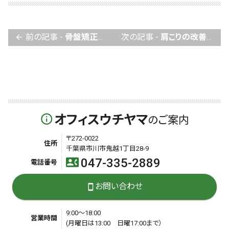
前の記事 -
骨盤矯正について
次の記事 -
肩こりの改善について
arrow_back
オフィスウチヤマ
info_outline
のご案内
〒272-0022
住所
千葉県市川市鬼越1丁目28-9
047-335-2889
contact_phone
電話番号
お問い合わせ
smartphone
9:00～18:00
営業時間
(月曜日は13:00 日曜17:00まで）