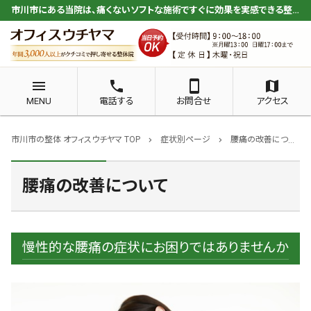
市川市にある当院は、痛くないソフトな施術ですぐに効果を実感できる整体が人気
menu
phone
smartphone
map
MENU
電話する
お問合せ
アクセス
市川市の整体 オフィスウチヤマ TOP
症状別ページ
腰痛の改善について
chevron_right
chevron_right
腰痛の改善について
慢性的な腰痛の症状にお困りではありませんか