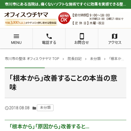
市川市にある当院は、痛くないソフトな施術ですぐに効果を実感できる整体が人気
menu
phone
smartphone
map
MENU
電話する
お問合せ
アクセス
市川市の整体 オフィスウチヤマ TOP
院長日記
未分類
「根本から」改善することの本当の意味
chevron_right
chevron_right
chevron_right
「根本から」改善することの本当の意
味
2018.08.08
未分類
query_builder
folder
「根本から」「原因から」改善すると…