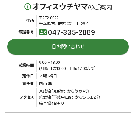
オフィスウチヤマ
info_outline
のご案内
〒272-0022
住所
千葉県市川市鬼越1丁目28-9
047-335-2889
contact_phone
電話番号
お問い合わせ
smartphone
9:00～18:00
営業時間
(月曜日は13:00 日曜17:00まで）
定休日
木曜・祝日
責任者
内山 準
京成線「鬼越駅」から徒歩４分
アクセス
総武線「下総中山駅」から徒歩１２分
駐車場4台有り